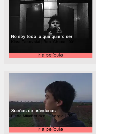
No soy todo lo que quiero ser
Klára Tasovská | Rep. Checa | 90'
Ir a película
Sueños de arándanos
Elene Mikaberidze | Georgia | 75'
Ir a película