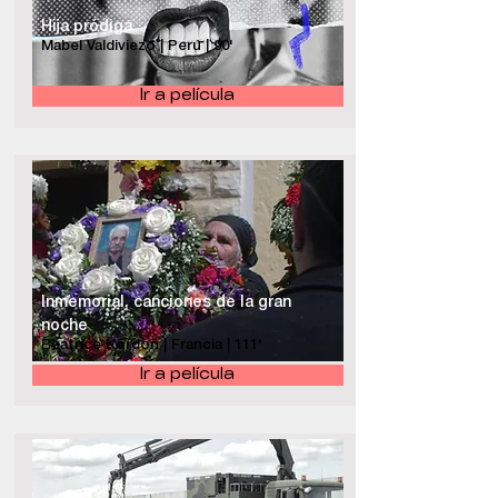
Hija pródiga
Mabel Valdiviezo | Perú | 90'
Ir a película
Inmemorial, canciones de la gran
noche
Béatrice Kordon | Francia | 111'
Ir a película