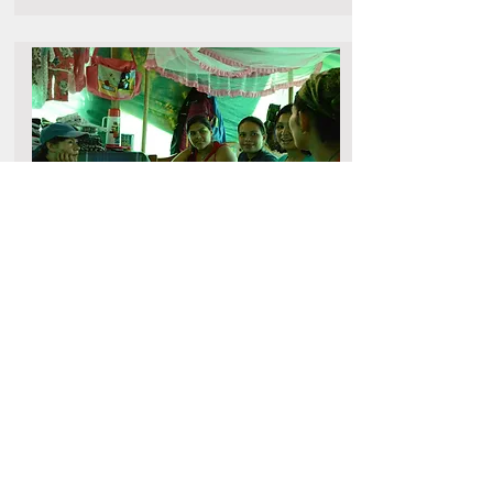
Un nuevo amanecer
Priscila Padilla | Colombia | 94'
Ir a película
Organizado por: