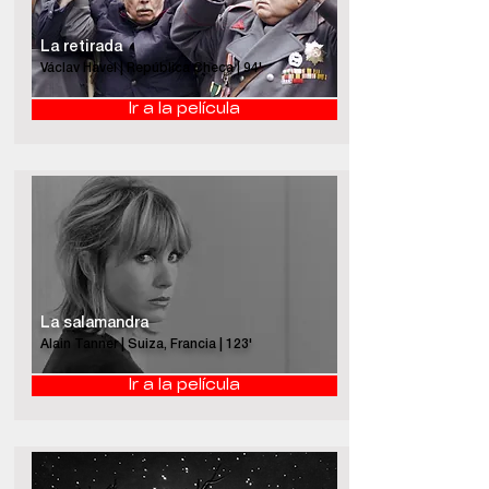
La retirada
Václav Havel | República Checa | 94'
Ir a la película
La salamandra
Alain Tanner | Suiza, Francia | 123'
Ir a la película