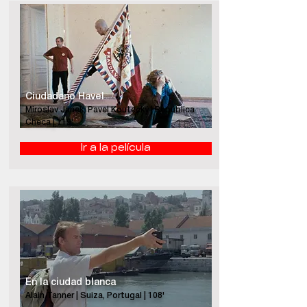
Ciudadano Havel
Miroslav Janek, Pavel Koutecký | República
Checa | 119'
Ir a la película
En la ciudad blanca
Alain Tanner | Suiza, Portugal | 108'