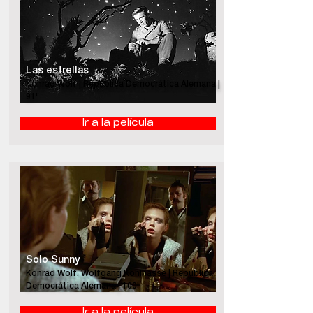
Las estrellas
Konrad Wolf | República Democrática Alemana |
91'
Ir a la película
Solo Sunny
Konrad Wolf, Wolfgang Kohlhasse | República
Democrática Alemana | 100'
Ir a la película