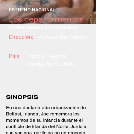
ESTRENO NACIONAL
Los departamentos
COMPETENCIA VIDAS CRUZADAS
Dirección:
Alessandra Celesia
País:
Francia, Bélgica,
Irlanda, Reino Unido
SINOPSIS
En una destartalada urbanización de
Belfast, Irlanda, Joe rememora los
momentos de su infancia durante el
conflicto de Irlanda del Norte. Junto a
sus vecinos, participa en un proceso