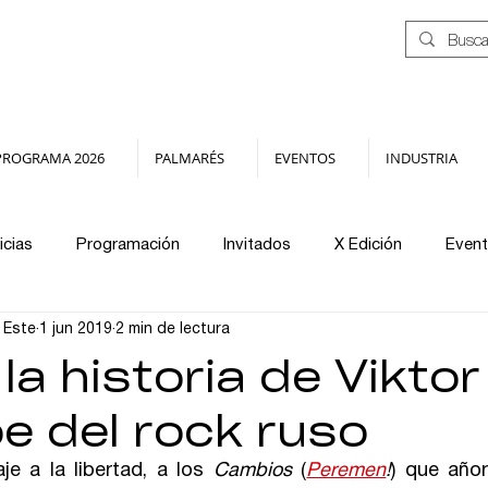
PROGRAMA 2026
PALMARÉS
EVENTOS
INDUSTRIA
icias
Programación
Invitados
X Edición
Even
l Este
1 jun 2019
2 min de lectura
Jurados
Distribución
Archivo
Masterclass
la historia de Viktor
e del rock ruso
e a la libertad, a los 
Cambios
 (
Peremen
!
) que añor