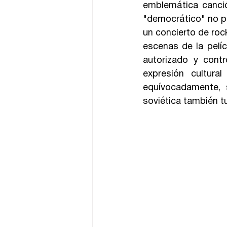
emblemática canci
"democrático" no po
un concierto de roc
escenas de la pelíc
autorizado y contr
expresión cultur
equívocadamente, s
soviética también t