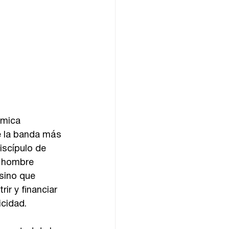
émica 
e la banda más 
iscípulo de 
n hombre 
 sino que 
ir y financiar 
cidad.  