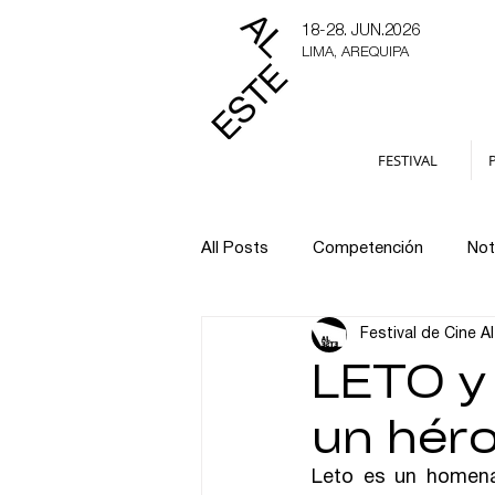
18-28. JUN.2026
LIMA, AREQUIPA
FESTIVAL
All Posts
Competención
Not
Festival de Cine A
cortometrajes
cortos
LETO y 
un héro
Leto es un homenaj