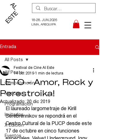
18-28. JUN.2026
LIMA, AREQUIPA
Entrada
All Posts
Festival de Cine Al Este
All Posts
14 oct 2019
1 min de lectura
LETO - Amor, Rock y
Competención
Perestroika!
Noticias
Actualizado:
20 dic 2019
Programación
El laureado largometraje de Kirill 
Invitados
Serebrennikov se repondrá en el 
Centro Cultural de la PUCP desde este 
X Edición
17 de octubre en cinco funciones 
Eventos
especiales. Velvet Underground, Iggy 