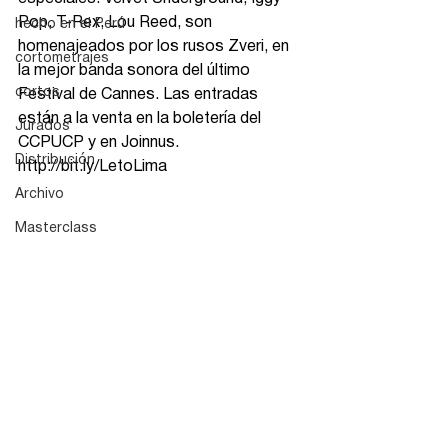
Pop, T-Rex, Lou Reed, son 
hecho en el Perú
homenajeados por los rusos Zveri, en 
cortometrajes
la mejor banda sonora del último 
cortos
Festival de Cannes. Las entradas 
están a la venta en la boletería del 
Jurados
CCPUCP y en Joinnus. 
Distribución
http://bit.ly/LetoLima
Archivo
Masterclass