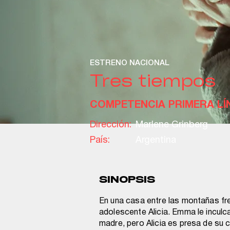
ESTRENO NACIONAL
Tres tiempos
COMPETENCIA PRIMERA LÍ
Dirección:
Marlene Grinberg
País:
Argentina
SINOPSIS
En una casa entre las montañas fr
adolescente Alicia. Emma le inculc
madre, pero Alicia es presa de su 