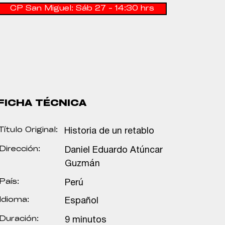
CP San Miguel: Sáb 27 - 14:30 hrs
FICHA TÉCNICA
Título Original:
Historia de un retablo
Dirección:
Daniel Eduardo Atúncar
Guzmán
País:
Perú
Idioma:
Español
Duración:
9 minutos