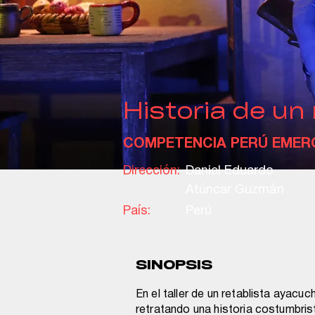
Historia de un
COMPETENCIA PERÚ EMER
Dirección:
Daniel Eduardo
Atúncar Guzmán
País:
Perú
SINOPSIS
En el taller de un retablista ayacu
retratando una historia costumbris