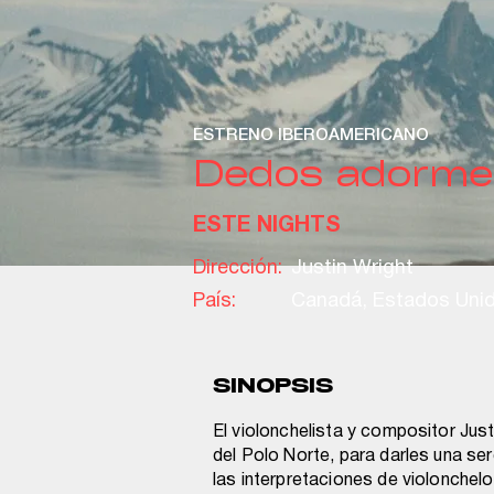
ESTRENO IBEROAMERICANO
Dedos adorme
ESTE NIGHTS
Dirección:
Justin Wright
País:
Canadá, Estados Uni
SINOPSIS
El violonchelista y compositor Just
del Polo Norte, para darles una ser
las interpretaciones de violonchelo 