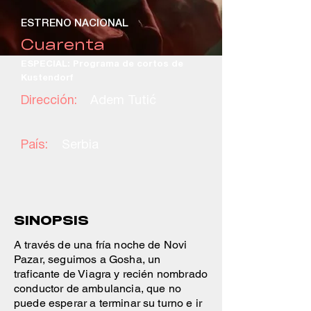
ESTRENO NACIONAL
Cuarenta
ESPECIAL: Programa de cortos de
Kustendorf
Dirección:
Adem Tutić
País:
Serbia
SINOPSIS
A través de una fría noche de Novi
Pazar, seguimos a Gosha, un
traficante de Viagra y recién nombrado
conductor de ambulancia, que no
puede esperar a terminar su turno e ir