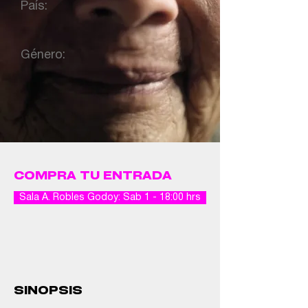
País:
Género:
COMPRA TU ENTRADA
Sala A. Robles Godoy: Sab 1 - 18:00 hrs
SINOPSIS