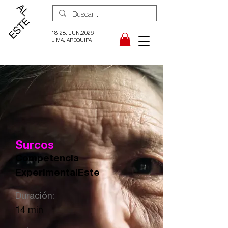
18-28. JUN.2026
LIMA, AREQUIPA
Surcos
Competencia
ExperimentalEste
Duración:
14 min