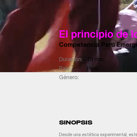
El principio de l
Competencia Perú Emerg
Duración:
15 min
País:
Perú
Género:
SINOPSIS
Desde una estética experimental, este