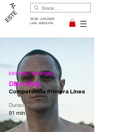
18-28. JUN.2026
LIMA, AREQUIPA
ESTRENO NACIONAL
Disco Boy
Competencia Primera Línea
Duración:
91 min
País: