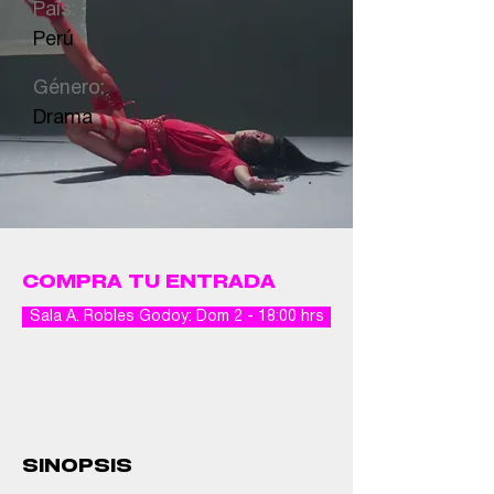
País:
Perú
Género:
Drama
COMPRA TU ENTRADA
Sala A. Robles Godoy: Dom 2 - 18:00 hrs
SINOPSIS