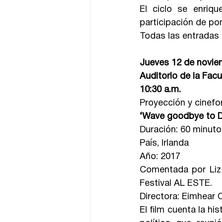
El ciclo se enriq
participación de po
Todas las entradas 
Jueves 12 de novie
Auditorio de la Fac
10:30 a.m.
Proyección y cinefo
‘Wave goodbye to Di
Duración: 60 minut
País, Irlanda
Año: 2017
Comentada por Liz M
Festival AL ESTE.
Directora: Eimhear O
El film cuenta la his