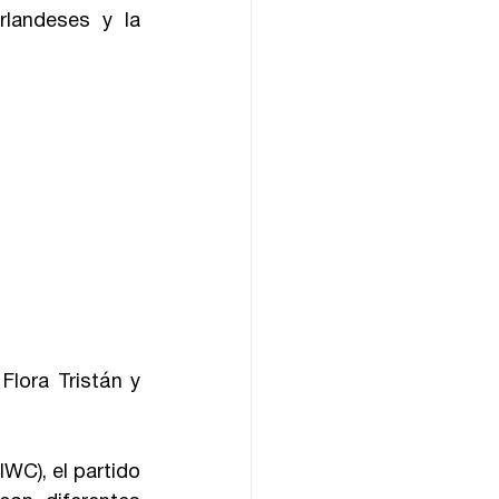
landeses y la 
lora Tristán y 
IWC), el partido 