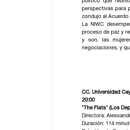
político que reuni
perspectivas para p
condujo al Acuerdo 
La NIWC desempeñó
proceso de paz y rec
y son, las mujere
negociaciones, y q
CC. Universidad Ca
20:00
‘The Flats’ (Los De
Directora: Alessand
Duración: 114 minu