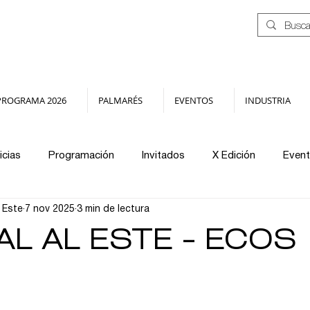
PROGRAMA 2026
PALMARÉS
EVENTOS
INDUSTRIA
icias
Programación
Invitados
X Edición
Even
l Este
7 nov 2025
3 min de lectura
Jurados
Distribución
Archivo
Masterclass
AL AL ESTE - ECOS