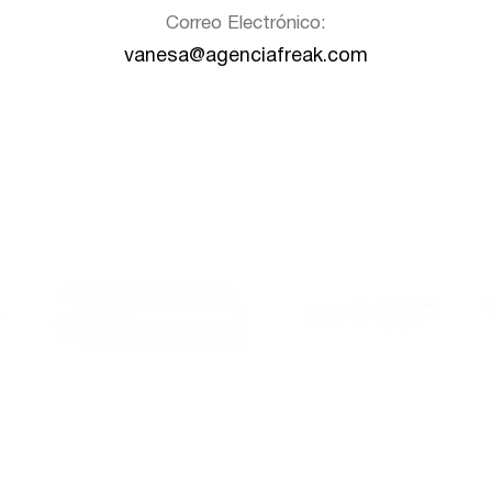
Correo Electrónico:
vanesa@agenciafreak.com
Al Este es miembro de:
Gracias a: