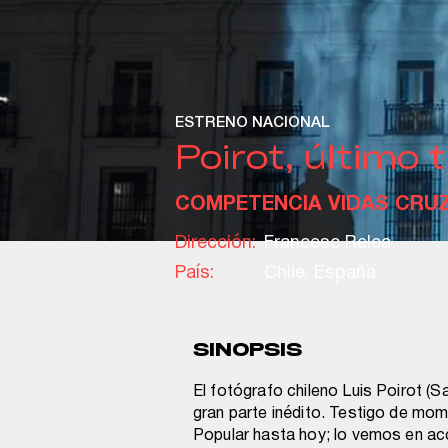
ESTRENO NACIONAL
Poirot, último 
COMPETENCIA VIDAS CRU
Dirección:
Francesc Relea
País:
Chile, España
SINOPSIS
El fotógrafo chileno Luis Poirot (S
gran parte inédito. Testigo de mom
Popular hasta hoy; lo vemos en acc