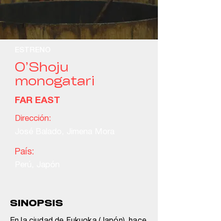
ESTRENO
O’Shoju
monogatari
FAR EAST
Dirección:
José Balado, Jimena Mora
País:
Perú, Japón
SINOPSIS