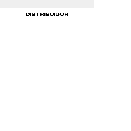
DISTRIBUIDOR
Lights On
lightson@lightsonfilm.org
Organizado por:
Gracias a: