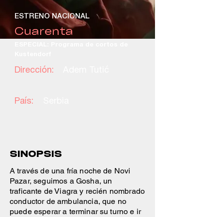
ESTRENO NACIONAL
Cuarenta
ESPECIAL: Programa de cortos de
Kustendorf
Dirección:
Adem Tutić
País:
Serbia
SINOPSIS
A través de una fría noche de Novi
Pazar, seguimos a Gosha, un
traficante de Viagra y recién nombrado
conductor de ambulancia, que no
puede esperar a terminar su turno e ir