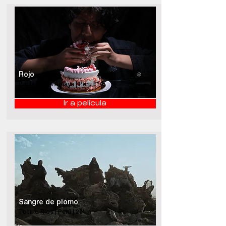
Rojo
Paula Sofía Amaya | Perú | 10'
Ir a película
Sangre de plomo
Totino Ríos | Perú | 20'