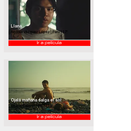
Llana
Andreé Vázquez López | Perú | 17'
Ir a película
Ojalá mañana salga el sol
Valeria Calmet | Perú | 19'
Ir a película