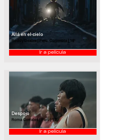
Allá en el cielo
Roddy Dextre | Perú, Colombia | 18'
Ir a película
Despojo
Roma Corrales | Perú | 13'
Ir a película