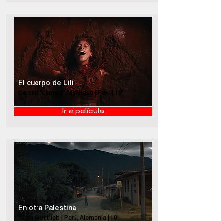
El cuerpo de Lili
Camila "cámara" Manrique | Perú | 19'
Ir a película
En otra Palestina
Yaela Gottlieb | Perú, Alemania | 10'