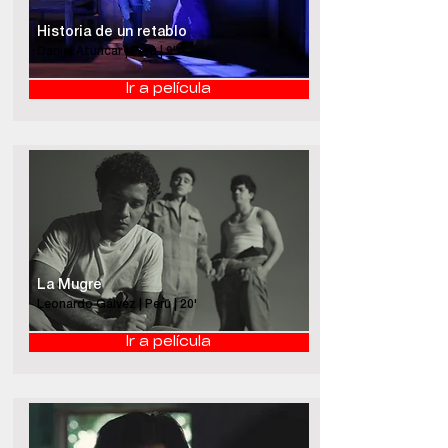
Historia de un retablo
Daniel Atúncar | Perú | 9'
Ir a película
La Mugre
Leonardo Gálvez | Perú | 20'
Ir a película