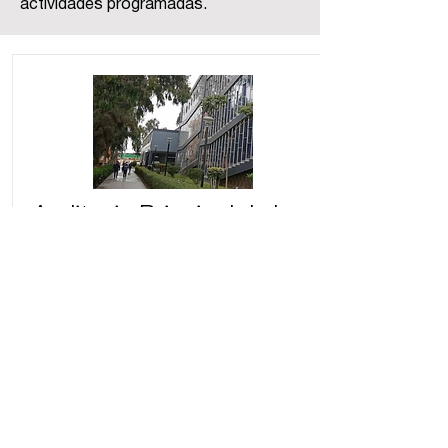
actividades programadas.
Auditorio Principal de la
Facultad de Letras y
CCHH - UNMSM
Ciudad Universitaria - UNMSM,
Facultad de Letras y Ciencias
Humanas, Universidad Nacional Mayor
de San Marcos, Av. Amezaga, Lima
15081, Perú