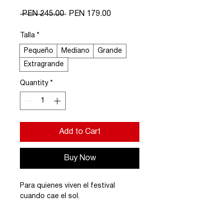
Regular
Sale
 PEN 245.00 
PEN 179.00
Price
Price
Talla
*
Pequeño
Mediano
Grande
Extragrande
Quantity
*
Add to Cart
Buy Now
Para quienes viven el festival 
cuando cae el sol.
✓ Polo oficial Monstruos — edición 