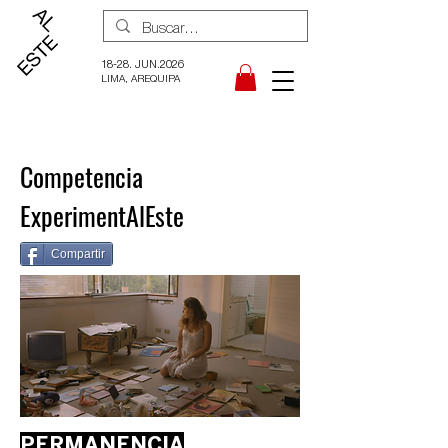
18-28. JUN.2026
LIMA, AREQUIPA
Competencia
ExperimentAlEste
Compartir
PERMANENCIA