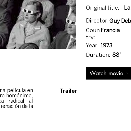
Original title:
La
Director:
Guy Deb
Coun
Francia
try:
Year:
1973
Duration:
88'
Watch movie
Trailer
na película en
ibro homónimo,
a radical al
lienación de la