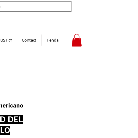
DUSTRY
Contact
Tienda
mericano
D DEL
LO