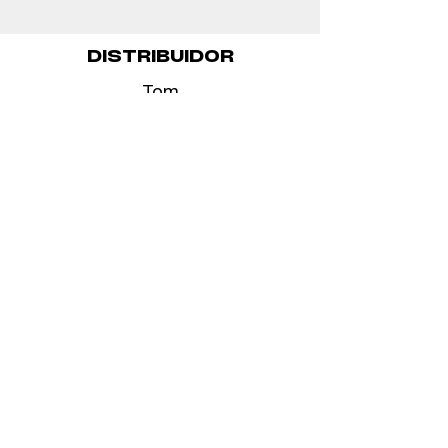
DISTRIBUIDOR
Tom
tom@jupiter-films.com
Event organized
by:
With the
support