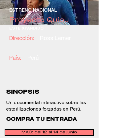
ESTRENO NACIONAL
Proyecto Quipu
ESTE XPANDIDO
Dirección:
Ross Lerner
País:
Perú
SINOPSIS
Un documental interactivo sobre las
esterilizaciones forzadas en Perú.
COMPRA TU ENTRADA
MAC: del 12 al 14 de junio