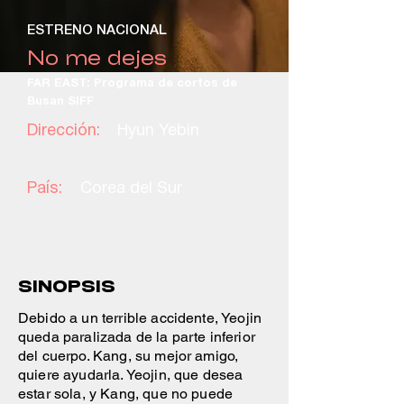
ESTRENO NACIONAL
No me dejes
FAR EAST: Programa de cortos de
Busan SIFF
Dirección:
Hyun Yebin
País:
Corea del Sur
SINOPSIS
Debido a un terrible accidente, Yeojin
queda paralizada de la parte inferior
del cuerpo. Kang, su mejor amigo,
quiere ayudarla. Yeojin, que desea
estar sola, y Kang, que no puede