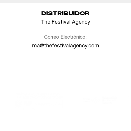
DISTRIBUIDOR
The Festival Agency
Correo Electrónico:
ma@thefestivalagency.com
Al Este is member of:
With the support of: