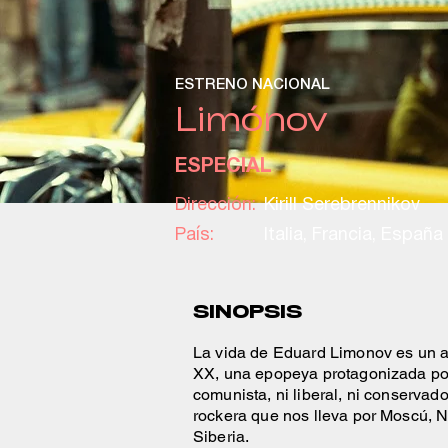
ESTRENO NACIONAL
Limónov
ESPECIAL
Dirección:
Kirill Serebrennikov
País:
Italia, Francia, España
SINOPSIS
La vida de Eduard Limonov es un au
XX, una epopeya protagonizada por u
comunista, ni liberal, ni conservad
rockera que nos lleva por Moscú, N
Siberia.