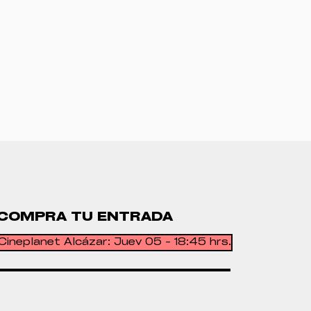
COMPRA TU ENTRADA
Cineplanet Alcázar: Juev 05 - 18:45 hrs.