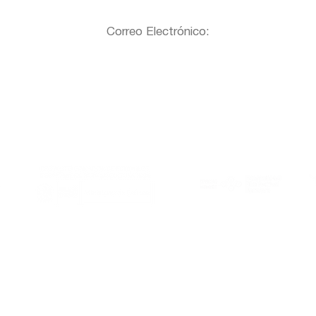
Correo Electrónico:
Al Este is member of:
With the support of: