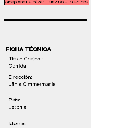
Cineplanet Alcázar: Juev 05 - 18:45 hrs.
FICHA TÉCNICA
Título Original:
Corrida
Dirección:
Jānis Cimmermanis
País:
Letonia
Idioma: