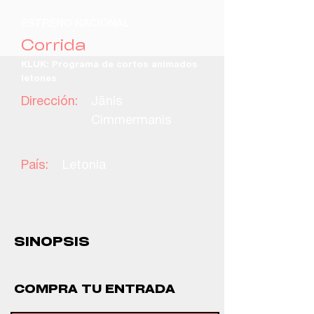
ESTRENO NACIONAL
Corrida
KLUK: Programa de cortos animados
letones
Dirección:
Jānis
Cimmermanis
País:
Letonia
SINOPSIS
COMPRA TU ENTRADA