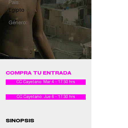
País:
Egipto
Género:
COMPRA TU ENTRADA
CC Cayetano: Mar 4 - 17:30 hrs
CC Cayetano: Jue 6 - 17:30 hrs
SINOPSIS