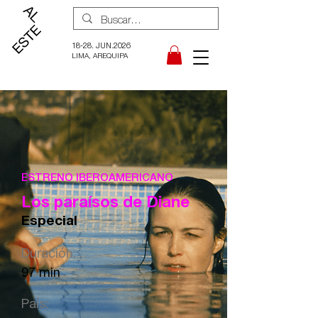
18-28. JUN.2026
LIMA, AREQUIPA
ESTRENO IBEROAMERICANO
Los paraísos de Diane
Especial
Duración:
97 min
País: