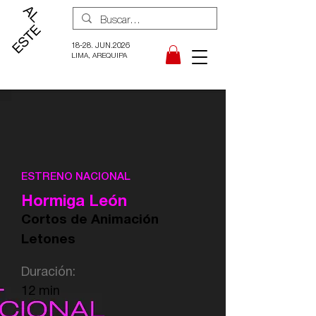
18-28. JUN.2026
LIMA, AREQUIPA
ESTRENO NACIONAL
Hormiga León
Cortos de Animación
Letones
Duración:
12 min