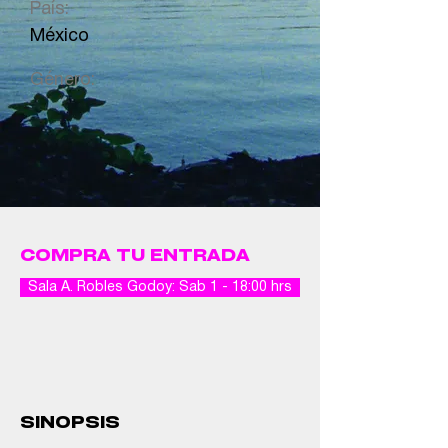
País:
México
Género:
COMPRA TU ENTRADA
Sala A. Robles Godoy: Sab 1 - 18:00 hrs
SINOPSIS