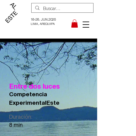
18-28. JUN.2026
LIMA, AREQUIPA
Entre dos luces
Competencia
ExperimentalEste
Duración:
8 min