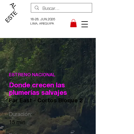
18-28. JUN.2026
LIMA, AREQUIPA
ESTRENO NACIONAL
Donde crecen las
plumerías salvajes
Far East - Cortos Bloque 2
Duración:
15 min