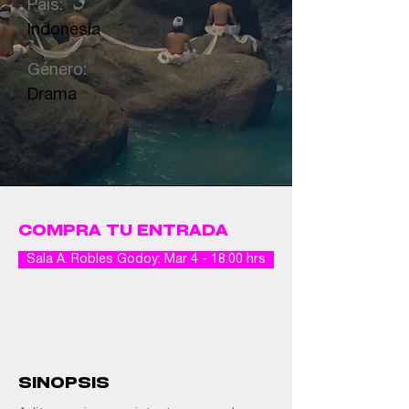
País:
Indonesia
Género:
Drama
COMPRA TU ENTRADA
Sala A. Robles Godoy: Mar 4 - 18:00 hrs
SINOPSIS