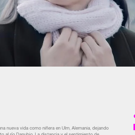
na nueva vida como niñera en Ulm, Alemania, dejando
to al río Danubio. La distancia y el sentimiento de