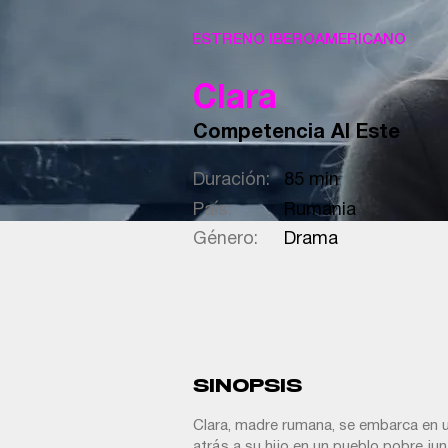
ESTRENO IBEROAMERICANO
Clara
Competencia Al Este
Duración:
85 min
País:
Rumania
Género:
Drama
SINOPSIS
Clara, madre rumana, se embarca en u
atrás a su hijo en un pueblo pobre jun