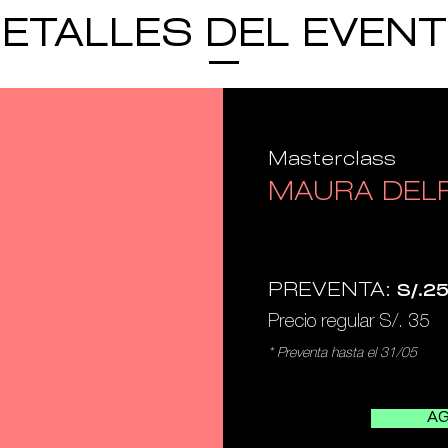
ETALLES DEL EVEN
Masterclass
MAURA DEL
PREVENTA:
S/.2
Precio regular S/. 35
* Preventa hasta el 31/05
A