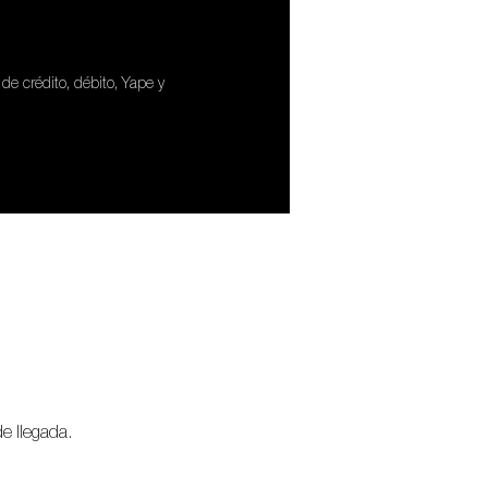
de crédito, débito, Yape y
de llegada.