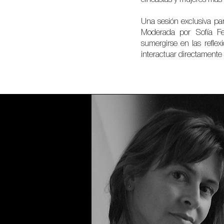
Una sesión exclusiva par
Moderada por Sofía Ferr
sumergirse en las refle
interactuar directamente 