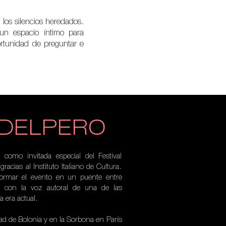
 los silencios heredados.
á un espacio íntimo para
ortunidad de preguntar e
DELPERO
como invitada especial del Festival
racias al Instituto Italiano de Cultura.
formar el evento en un puente entre
rú con la voz autoral de una de las
a era actual.
dad de Bolonia y en la Sorbona en París