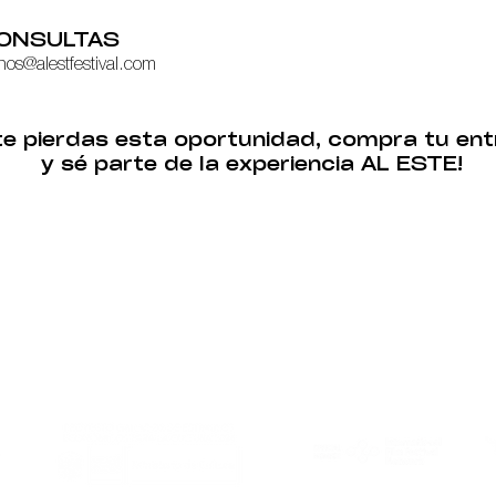
ONSULTAS
nos@alestfestival.com
te pierdas esta oportunidad, compra tu en
y sé parte de la experiencia AL ESTE!
Al Este is member of:
With the support of: