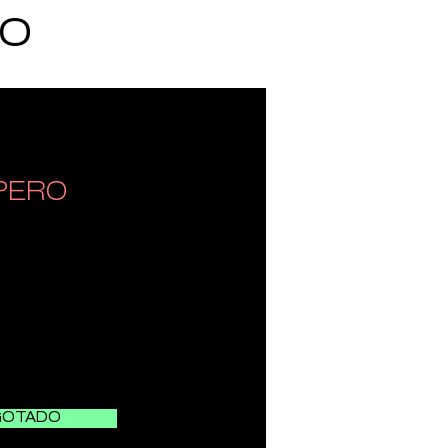
TO
PERO
5
GOTADO