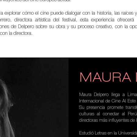
a explorar cómo el cine puede dialogar con la historia, las raíces y
ero, directora artística del festival, esta experiencia ofrecer
xiones de Delpero sobre su obra y su proceso creativo, con la op
con la directora.
MAURA 
Maura Delpero llega a Lima 
Internacional de Cine Al Este g
Su presencia promete trans
culturas al conectar al Pe
directoras más influyentes de l
Estudió Letras en la Universi