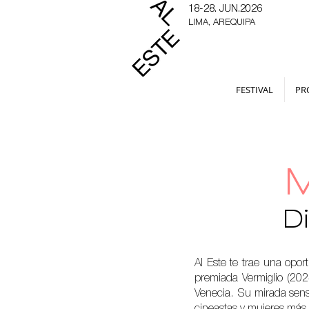
18-28. JUN.2026
LIMA, AREQUIPA
FESTIVAL
PR
D
Al Este te trae una opor
premiada Vermiglio (2024
Venecia. Su mirada sensib
cineastas y mujeres más 