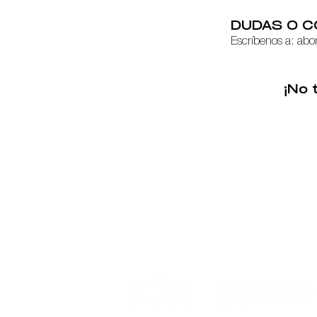
DUDAS O C
Escríbenos a:
abo
¡No 
Event organized by: