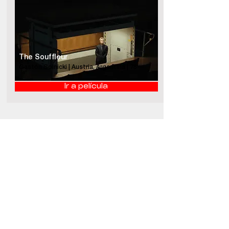
The Souffleur
Gastón Solnicki | Austria, Argentina | 78'
Ir a película
Event organized
by: