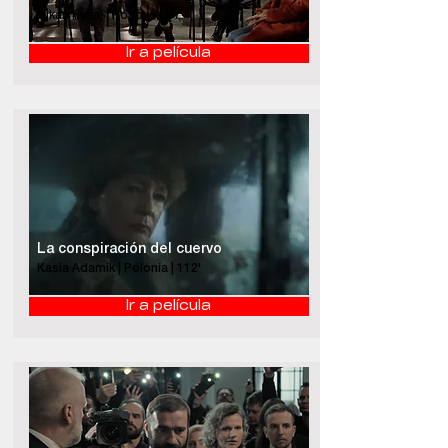
Ujkan Hysaj | Kosovo | 87'
Ir a película
La conspiración del cuervo
Kasia Adamik | Polonia | 112'
Ir a película