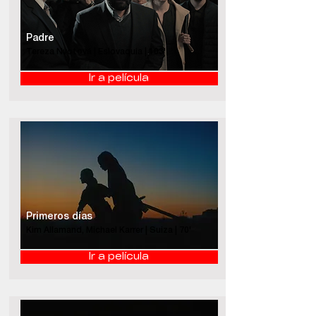
Padre
Tereza Nvotová | Eslovaquia | 103'
Ir a película
Primeros días
Kim Allamand, Michael Karrer | Suiza | 70'
Ir a película