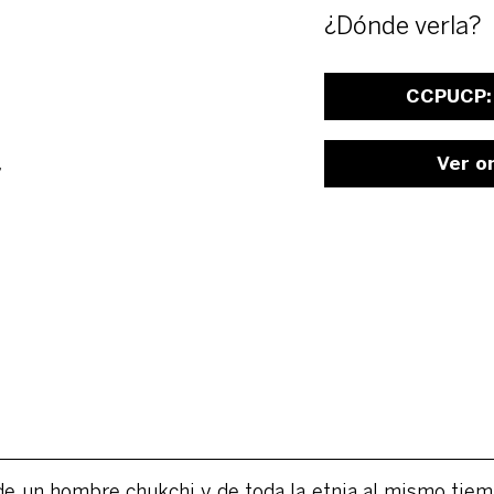
¿Dónde verla?
CCPUCP: 
Ver o
v
 un hombre chukchi y de toda la etnia al mismo tiempo