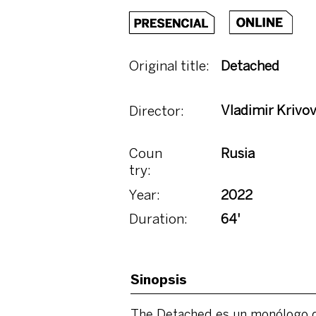
Original title:
Detached
Vladimir Krivo
Director:
Coun
Rusia
try:
Year:
2022
Duration:
64'
Sinopsis
The Detached es un monólogo de