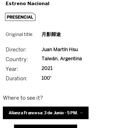
Estreno Nacional
Original title:
月影歸途
Juan Martín Hsu
Director:
Taiwán, Argentina
Country:
2021
Year:
100'
Duration:
Where to see it?
Alianza Francesa: 3 de Junio - 5 PM.