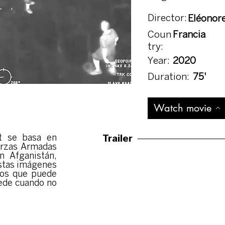
Director:
Eléonor
Coun
Francia
try:
Year:
2020
Duration:
75'
Watch movie
Trailer
t se basa en
erzas Armadas
n Afganistán,
 estas imágenes
jos que puede
cede cuando no