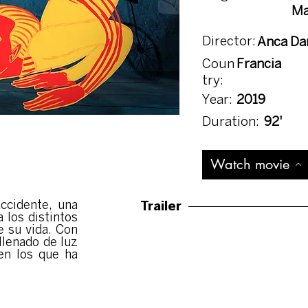
Ma
Director:
Anca Da
Coun
Francia
try:
Year:
2019
Duration:
92'
Watch movie
Trailer
ccidente, una
 los distintos
e su vida. Con
llenado de luz
en los que ha