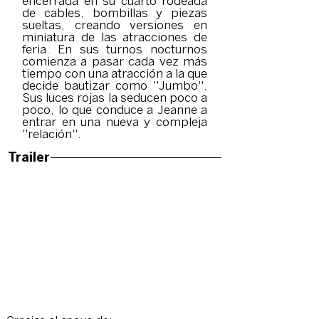
encerrada en su cuarto rodeada
de cables, bombillas y piezas
sueltas, creando versiones en
miniatura de las atracciones de
feria. En sus turnos nocturnos
comienza a pasar cada vez más
tiempo con una atracción a la que
decide bautizar como ''Jumbo''.
Sus luces rojas la seducen poco a
poco, lo que conduce a Jeanne a
entrar en una nueva y compleja
''relación''.
Trailer