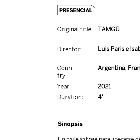
Original title:
TAMGÜ
Luis Paris e Isa
Director:
Coun
Argentina, Fran
try:
Year:
2021
Duration:
4'
Sinopsis
Un baile salvaje para liberarse d