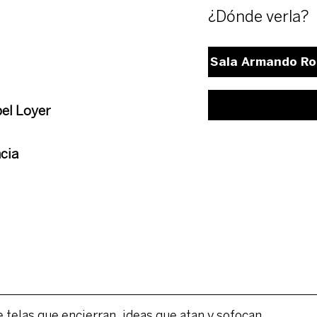
¿Dónde verla?
Sala Armando Rob
bel Loyer
cia
e telas que encierran, ideas que atan y sofocan.