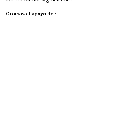
lorenciawehbe@gmail.com
Gracias al apoyo de :
Event organized
by: